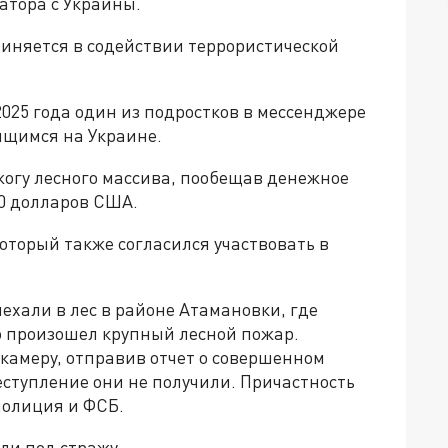
атора с Украины.
виняется в содействии террористической
025 года один из подростков в мессенджере
дящимся на Украине.
жогу лесного массива, пообещав денежное
00 долларов США.
оторый также согласился участвовать в
хали в лес в районе Атамановки, где
го произошел крупный лесной пожар.
камеру, отправив отчет о совершенном
реступление они не получили. Причастность
полиция и ФСБ.
или под стражу.