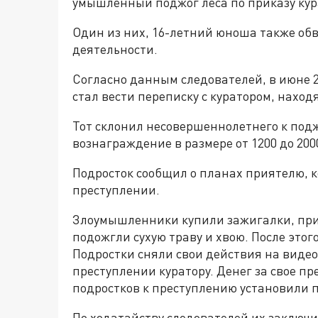
умышленный поджог леса по приказу кур
Один из них, 16-летний юноша также об
деятельности.
Согласно данным следователей, в июне 2
стал вести переписку с куратором, нахо
Тот склонил несовершеннолетнего к под
вознаграждение в размере от 1200 до 20
Подросток сообщил о планах приятелю, к
преступлении.
Злоумышленники купили зажигалки, прие
подожгли сухую траву и хвою. После это
Подростки сняли свои действия на видео
преступлении куратору. Денег за свое п
подростков к преступлению установили 
По ходатайству следователей их заключ