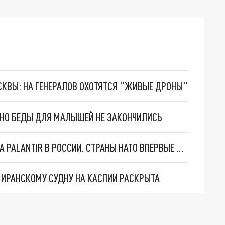
ОСКВЫ: НА ГЕНЕРАЛОВ ОХОТЯТСЯ "ЖИВЫЕ ДРОНЫ"
. НО БЕДЫ ДЛЯ МАЛЫШЕЙ НЕ ЗАКОНЧИЛИСЬ
"ОЧЕНЬ ПЛОХИЕ НОВОСТИ": БОЛЬШАЯ ОШИБКА PALANTIR В РОССИИ. СТРАНЫ НАТО ВПЕРВЫЕ ЗА СВО ОСТАНОВИЛИ ПОСТАВКИ ОРУЖИЯ. ВСУ ТЕРЯЮТ ПРИГРАНИЧЬЕ?
О ИРАНСКОМУ СУДНУ НА КАСПИИ РАСКРЫТА