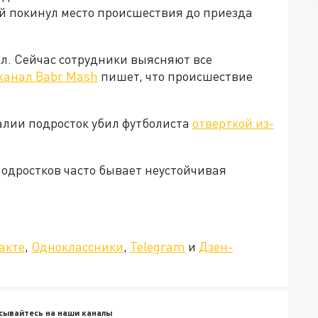
й покинул место происшествия до приезда
л. Сейчас сотрудники выясняют все
канал Babr Mash
пишет, что происшествие
алии подросток убил футболиста
отверткой из-
подростков часто бывает неустойчивая
»!
акте
,
Одноклассники
,
Telegram
и
Дзен-
сывайтесь на наши каналы