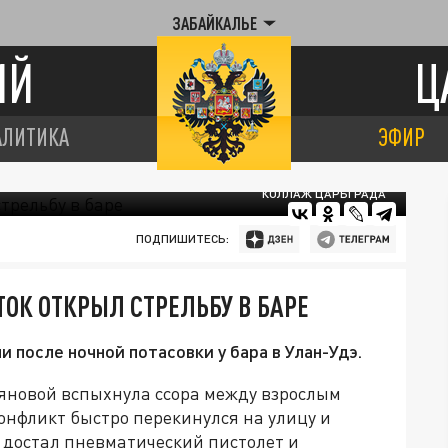
ЗАБАЙКАЛЬЕ
ИЙ
Ц
АЛИТИКА
ЭФИР
КОЛЛАЖ ЦАРЬГРАДА
ПОДПИШИТЕСЬ:
ТОК ОТКРЫЛ СТРЕЛЬБУ В БАРЕ
после ночной потасовки у бара в Улан-Удэ.
ьяновой вспыхнула ссора между взрослым
онфликт быстро перекинулся на улицу и
а достал пневматический пистолет и