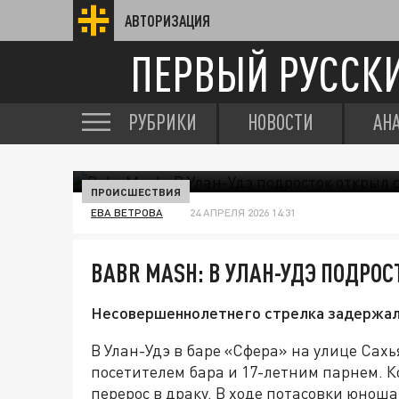
АВТОРИЗАЦИЯ
ПЕРВЫЙ РУССК
РУБРИКИ
НОВОСТИ
АН
ПРОИСШЕСТВИЯ
ЕВА ВЕТРОВА
24 АПРЕЛЯ 2026 14:31
BABR MASH: В УЛАН-УДЭ ПОДРОС
Несовершеннолетнего стрелка задержали 
В Улан-Удэ в баре «Сфера» на улице Сах
посетителем бара и 17-летним парнем. К
перерос в драку. В ходе потасовки юнош