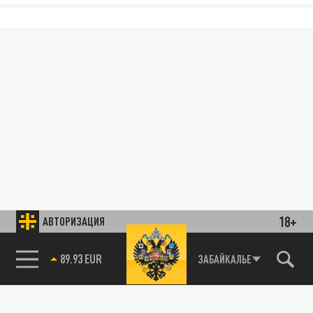
18+
АВТОРИЗАЦИЯ
89.93 EUR
ЗАБАЙКАЛЬЕ