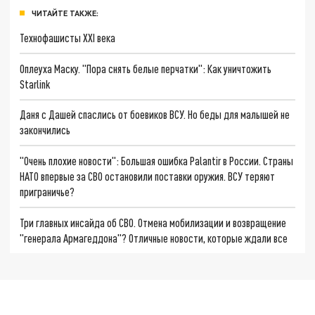
ЧИТАЙТЕ ТАКЖЕ:
Технофашисты XXI века
Оплеуха Маску. "Пора снять белые перчатки": Как уничтожить
Starlink
Даня с Дашей спаслись от боевиков ВСУ. Но беды для малышей не
закончились
"Очень плохие новости": Большая ошибка Palantir в России. Страны
НАТО впервые за СВО остановили поставки оружия. ВСУ теряют
приграничье?
Три главных инсайда об СВО. Отмена мобилизации и возвращение
"генерала Армагеддона"? Отличные новости, которые ждали все