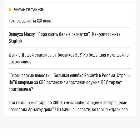
ЧИТАЙТЕ ТАКЖЕ:
Технофашисты XXI века
Оплеуха Маску. "Пора снять белые перчатки": Как уничтожить
Starlink
Даня с Дашей спаслись от боевиков ВСУ. Но беды для малышей не
закончились
"Очень плохие новости": Большая ошибка Palantir в России. Страны
НАТО впервые за СВО остановили поставки оружия. ВСУ теряют
приграничье?
Три главных инсайда об СВО. Отмена мобилизации и возвращение
"генерала Армагеддона"? Отличные новости, которые ждали все