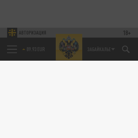
18+
АВТОРИЗАЦИЯ
89.93 EUR
ЗАБАЙКАЛЬЕ