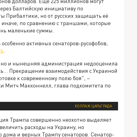
ионов долларов. Ещё 225 миллионов могут
через Балтийскую инициативу по
ы Прибалтики, но от русских защищать её
 иначе, по сравнению с траншами, которые
ень маленькие суммы.
ь особенно активных сенаторов-русофобов,
rs
.
, но и нынешняя администрация недооценила
ись… Прекращение взаимодействия с Украиной
товке к современному полю боя", –
кки Митч Макконнелл, глава подкомитета по
КОЛЛАЖ ЦАРЬГРАДА
ция Трампа совершенно неохотно выделяет
величить расходы на Украину, но
 дома и верных Трампу сенаторов. Сенатор-