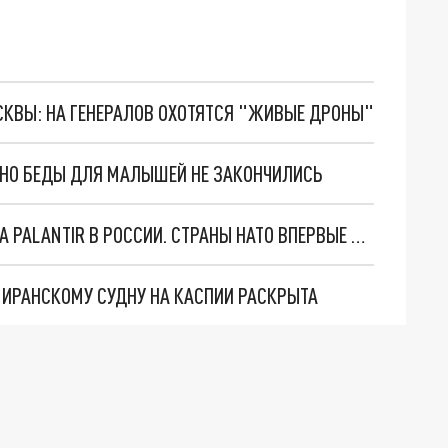
ОСКВЫ: НА ГЕНЕРАЛОВ ОХОТЯТСЯ "ЖИВЫЕ ДРОНЫ"
. НО БЕДЫ ДЛЯ МАЛЫШЕЙ НЕ ЗАКОНЧИЛИСЬ
"ОЧЕНЬ ПЛОХИЕ НОВОСТИ": БОЛЬШАЯ ОШИБКА PALANTIR В РОССИИ. СТРАНЫ НАТО ВПЕРВЫЕ ЗА СВО ОСТАНОВИЛИ ПОСТАВКИ ОРУЖИЯ. ВСУ ТЕРЯЮТ ПРИГРАНИЧЬЕ?
О ИРАНСКОМУ СУДНУ НА КАСПИИ РАСКРЫТА