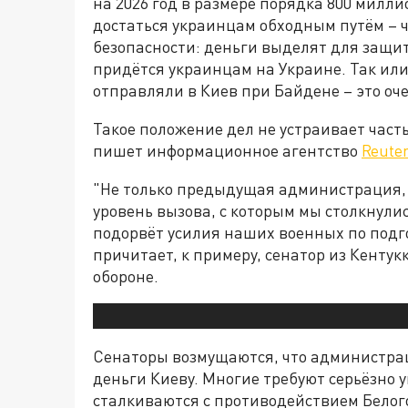
на 2026 год в размере порядка 800 милл
достаться украинцам обходным путём – 
безопасности: деньги выделят для защит
придётся украинцам на Украине. Так или
отправляли в Киев при Байдене – это оч
Такое положение дел не устраивает част
пишет информационное агентство
Reute
"Не только предыдущая администрация
уровень вызова, с которым мы столкнул
подорвёт усилия наших военных по подго
причитает, к примеру, сенатор из Кенту
обороне.
Сенаторы возмущаются, что администра
деньги Киеву. Многие требуют серьёзно у
сталкиваются с противодействием Белого