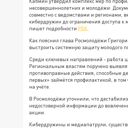
Кабмин утвердил комплекс мер по профи
несовершеннолетних и молодёжи. Докум
совместно с ведомствами и регионами, в
кибердружин до ограничения доступа к 
пишет подробности
РБК
.
Как пояснил глава Росмолодёжи Григори
выстроить системную защиту молодого п
Среди ключевых направлений - работа ш
Региональным властям поручено выявл
противоправные действия, способные д
первых» займётся профилактикой, в том
на учёте.
В Росмолодёжи уточнили, что дестабили
недостоверной информации до вовлечен
акции.
Кибердружины и медиапатрули, существу