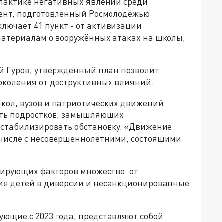
лактике негативных явлений среди
ент, подготовленный Росмолодёжью
ключает 41 пункт - от активизации
материалам о вооружённых атаках на школы,
й Гуров, утверждённый план позволит
околения от деструктивных влияний.
кол, вузов и патриотических движений.
ять подростков, замышляющих
естабилизировать обстановку. «Движение
 числе с несовершеннолетними, состоящими
зирующих факторов множество: от
ия детей в диверсии и несанкционированные
ющие с 2023 года, представляют собой