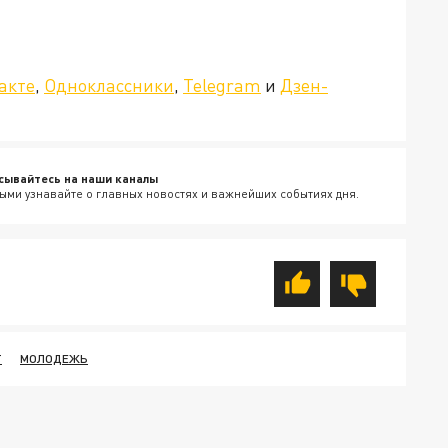
»!
акте
,
Одноклассники
,
Telegram
и
Дзен-
сывайтесь на наши каналы
ыми узнавайте о главных новостях и важнейших событиях дня.
Т
МОЛОДЕЖЬ