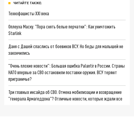
ЧИТАЙТЕ ТАКЖЕ:
Технофашисты XXI века
Оплеуха Маску. "Пора снять белые перчатки": Как уничтожить
Starlink
Даня с Дашей спаслись от боевиков ВСУ. Но беды для малышей не
закончились
"Очень плохие новости": Большая ошибка Palantir в России. Страны
НАТО впервые за СВО остановили поставки оружия. ВСУ теряют
приграничье?
Три главных инсайда об СВО. Отмена мобилизации и возвращение
"генерала Армагеддона"? Отличные новости, которые ждали все