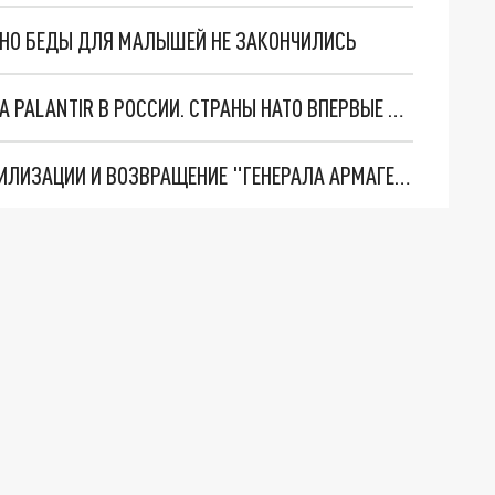
. НО БЕДЫ ДЛЯ МАЛЫШЕЙ НЕ ЗАКОНЧИЛИСЬ
"ОЧЕНЬ ПЛОХИЕ НОВОСТИ": БОЛЬШАЯ ОШИБКА PALANTIR В РОССИИ. СТРАНЫ НАТО ВПЕРВЫЕ ЗА СВО ОСТАНОВИЛИ ПОСТАВКИ ОРУЖИЯ. ВСУ ТЕРЯЮТ ПРИГРАНИЧЬЕ?
ТРИ ГЛАВНЫХ ИНСАЙДА ОБ СВО. ОТМЕНА МОБИЛИЗАЦИИ И ВОЗВРАЩЕНИЕ "ГЕНЕРАЛА АРМАГЕДДОНА"? ОТЛИЧНЫЕ НОВОСТИ, КОТОРЫЕ ЖДАЛИ ВСЕ