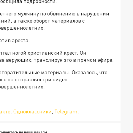
сообщила подробности.
летнего мужчину по обвинению в нарушении
аний, а также оборот материалов с
овершеннолетних.
отив ареста.
птал ногой христианский крест. Он
ва верующих, транслируя это в прямом эфире.
отвратительные материалы. Оказалось, что
ров он отправлял три видео
овершеннолетних.
а»!
акте
,
Одноклассники
,
Telegram
.
сывайтесь на наши каналы