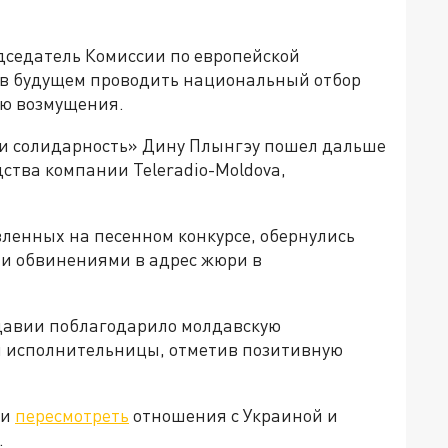
едседатель Комиссии по европейской
в будущем проводить национальный отбор
рю возмущения.
 и солидарность» Дину Плынгэу пошел дальше
ства компании Teleradio-Moldova,
вленных на песенном конкурсе, обернулись
и обвинениями в адрес жюри в
лдавии поблагодарило молдавскую
й исполнительницы, отметив позитивную
ли
пересмотреть
отношения с Украиной и
.