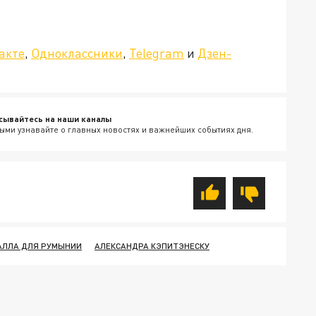
»!
акте
,
Одноклассники
,
Telegram
и
Дзен-
сывайтесь на наши каналы
ыми узнавайте о главных новостях и важнейших событиях дня.
АЛЛА ДЛЯ РУМЫНИИ
АЛЕКСАНДРА КЭПИТЭНЕСКУ