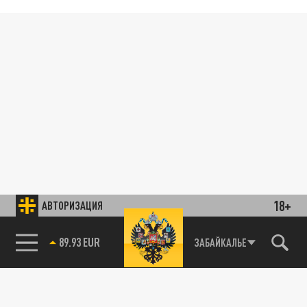
18+
АВТОРИЗАЦИЯ
89.93 EUR
ЗАБАЙКАЛЬЕ