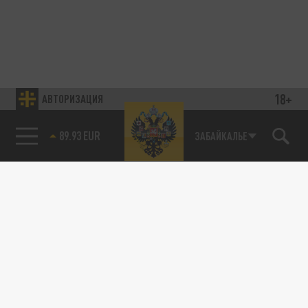
18+
АВТОРИЗАЦИЯ
89.93 EUR
ЗАБАЙКАЛЬЕ