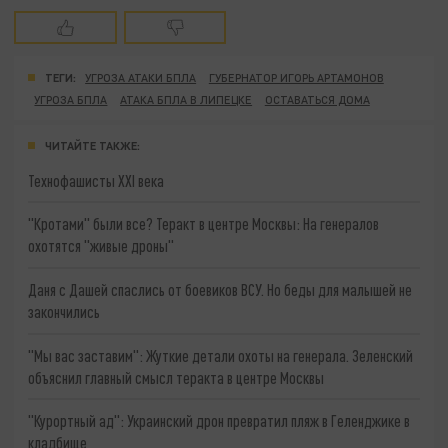
ТЕГИ:
УГРОЗА АТАКИ БПЛА
ГУБЕРНАТОР ИГОРЬ АРТАМОНОВ
УГРОЗА БПЛА
АТАКА БПЛА В ЛИПЕЦКЕ
ОСТАВАТЬСЯ ДОМА
ЧИТАЙТЕ ТАКЖЕ:
Технофашисты XXI века
"Кротами" были все? Теракт в центре Москвы: На генералов
охотятся "живые дроны"
Даня с Дашей спаслись от боевиков ВСУ. Но беды для малышей не
закончились
"Мы вас заставим": Жуткие детали охоты на генерала. Зеленский
объяснил главный смысл теракта в центре Москвы
"Курортный ад": Украинский дрон превратил пляж в Геленджике в
кладбище