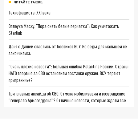
ЧИТАЙТЕ ТАКЖЕ:
Технофашисты XXI века
Оплеуха Маску. "Пора снять белые перчатки": Как уничтожить
Starlink
Даня с Дашей спаслись от боевиков ВСУ. Но беды для малышей не
закончились
"Очень плохие новости": Большая ошибка Palantir в России. Страны
НАТО впервые за СВО остановили поставки оружия. ВСУ теряют
приграничье?
Три главных инсайда об СВО. Отмена мобилизации и возвращение
"генерала Армагеддона"? Отличные новости, которые ждали все