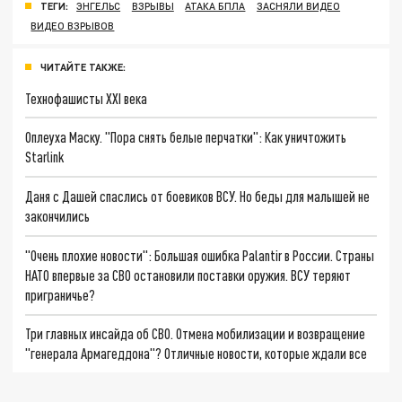
ТЕГИ:
ЭНГЕЛЬС
ВЗРЫВЫ
АТАКА БПЛА
ЗАСНЯЛИ ВИДЕО
ВИДЕО ВЗРЫВОВ
ЧИТАЙТЕ ТАКЖЕ:
Технофашисты XXI века
Оплеуха Маску. "Пора снять белые перчатки": Как уничтожить
Starlink
Даня с Дашей спаслись от боевиков ВСУ. Но беды для малышей не
закончились
"Очень плохие новости": Большая ошибка Palantir в России. Страны
НАТО впервые за СВО остановили поставки оружия. ВСУ теряют
приграничье?
Три главных инсайда об СВО. Отмена мобилизации и возвращение
"генерала Армагеддона"? Отличные новости, которые ждали все