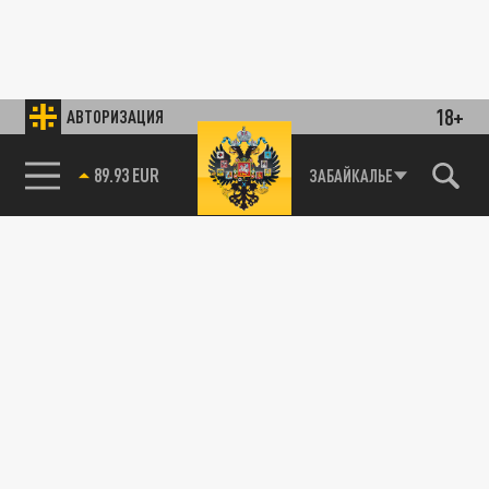
18+
АВТОРИЗАЦИЯ
89.93 EUR
ЗАБАЙКАЛЬЕ