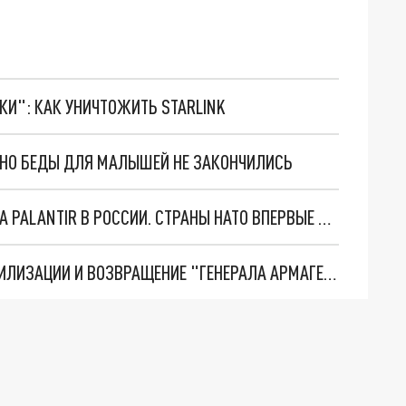
ТКИ": КАК УНИЧТОЖИТЬ STARLINK
. НО БЕДЫ ДЛЯ МАЛЫШЕЙ НЕ ЗАКОНЧИЛИСЬ
"ОЧЕНЬ ПЛОХИЕ НОВОСТИ": БОЛЬШАЯ ОШИБКА PALANTIR В РОССИИ. СТРАНЫ НАТО ВПЕРВЫЕ ЗА СВО ОСТАНОВИЛИ ПОСТАВКИ ОРУЖИЯ. ВСУ ТЕРЯЮТ ПРИГРАНИЧЬЕ?
ТРИ ГЛАВНЫХ ИНСАЙДА ОБ СВО. ОТМЕНА МОБИЛИЗАЦИИ И ВОЗВРАЩЕНИЕ "ГЕНЕРАЛА АРМАГЕДДОНА"? ОТЛИЧНЫЕ НОВОСТИ, КОТОРЫЕ ЖДАЛИ ВСЕ