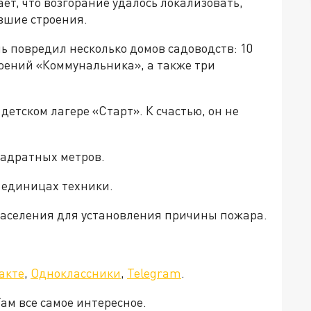
т, что возгорание удалось локализовать,
вшие строения.
 повредил несколько домов садоводств: 10
роений «Коммунальника», а также три
детском лагере «Старт». К счастью, он не
вадратных метров.
7 единицах техники.
населения для установления причины пожара.
а»!
акте
,
Одноклассники
,
Telegram
.
Там все самое интересное.