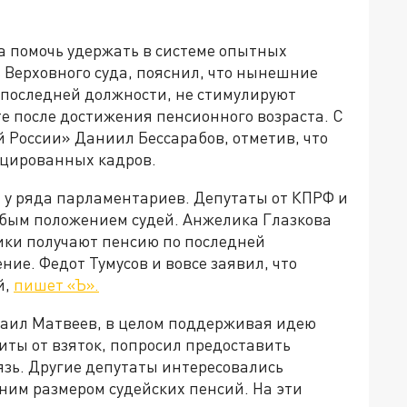
а помочь удержать в системе опытных
 Верховного суда, пояснил, что нынешние
 последней должности, не стимулируют
те после достижения пенсионного возраста. С
 России» Даниил Бессарабов, отметив, что
ицированных кадров.
у ряда парламентариев. Депутаты от КПРФ и
обым положением судей. Анжелика Глазкова
вики получают пенсию по последней
ние. Федот Тумусов и вовсе заявил, что
й,
пишет «Ъ».
хаил Матвеев, в целом поддерживая идею
иты от взяток, попросил предоставить
язь. Другие депутаты интересовались
ним размером судейских пенсий. На эти