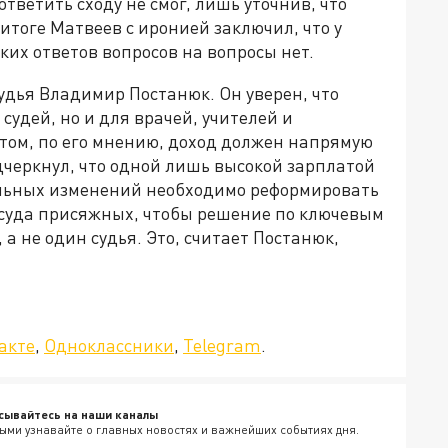
тветить сходу не смог, лишь уточнив, что
тоге Матвеев с иронией заключил, что у
ких ответов вопросов на вопросы нет.
дья Владимир Постанюк. Он уверен, что
судей, но и для врачей, учителей и
том, по его мнению, доход должен напрямую
одчеркнул, что одной лишь высокой зарплатой
альных изменений необходимо реформировать
 суда присяжных, чтобы решение по ключевым
 не один судья. Это, считает Постанюк,
а»!
акте
,
Одноклассники
,
Telegram
.
сывайтесь на наши каналы
ыми узнавайте о главных новостях и важнейших событиях дня.