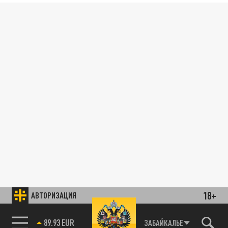
18+
АВТОРИЗАЦИЯ
89.93 EUR
ЗАБАЙКАЛЬЕ