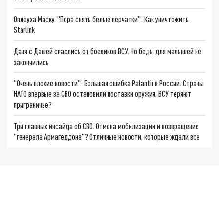
Оплеуха Маску. "Пора снять белые перчатки": Как уничтожить
Starlink
Даня с Дашей спаслись от боевиков ВСУ. Но беды для малышей не
закончились
"Очень плохие новости": Большая ошибка Palantir в России. Страны
НАТО впервые за СВО остановили поставки оружия. ВСУ теряют
приграничье?
Три главных инсайда об СВО. Отмена мобилизации и возвращение
"генерала Армагеддона"? Отличные новости, которые ждали все