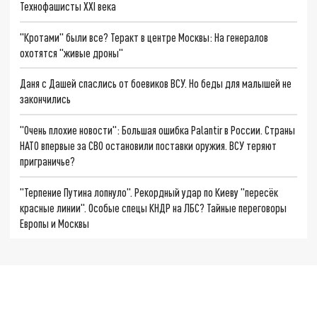
Технофашисты XXI века
"Кротами" были все? Теракт в центре Москвы: На генералов
охотятся "живые дроны"
Даня с Дашей спаслись от боевиков ВСУ. Но беды для малышей не
закончились
"Очень плохие новости": Большая ошибка Palantir в России. Страны
НАТО впервые за СВО остановили поставки оружия. ВСУ теряют
приграничье?
"Терпение Путина лопнуло". Рекордный удар по Киеву "пересёк
красные линии". Особые спецы КНДР на ЛБС? Тайные переговоры
Европы и Москвы