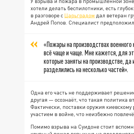
У взрыва и пожара в промышленной зоне
хотели делать беспилотники, есть глубо
в разговоре с
Царьградом
дал ветеран гр
Андрей Попов. Специалист предположил, 
«Пожары на производствах военного 
всё чаще и чаще. Мне кажется, для э
которые заняты на производстве, да 
разделились на несколько частей».
Одна его часть не поддерживает решени
другая — осознаёт, что такая политика в
Фактически, поставки оружия киевскому
участием в войне, что неизбежно повлеч
Помимо взрыва на Суидоне стоит вспомни
крупный пожар вспыхнул на предприятии