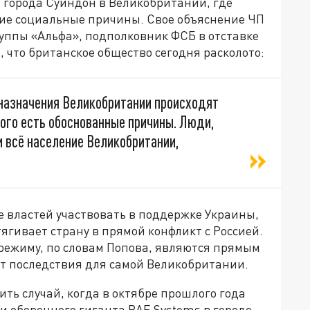
 города Суиндон в Великобритании, где
кие социальные причины. Свое объяснение ЧП
уппы «Альфа», подполковник ФСБ в отставке
что британское общество сегодня расколото:
назначения Великобритании происходят
того есть обоснованные причины. Люди,
и всё население Великобритании,
е властей участвовать в поддержке Украины,
тягивает страну в прямой конфликт с Россией.
 режиму, по словам Попова, являются прямым
ёт последствия для самой Великобритании.
ть случай, когда в октябре прошлого года
 оборонного гиганта BAE Systems в городе