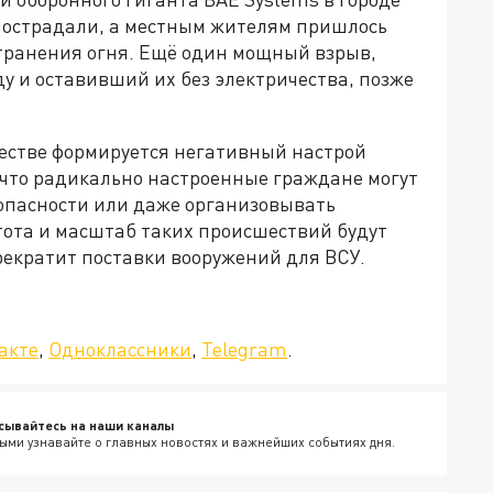
 пострадали, а местным жителям пришлось
странения огня. Ещё один мощный взрыв,
у и оставивший их без электричества, позже
бществе формируется негативный настрой
 что радикально настроенные граждане могут
опасности или даже организовывать
стота и масштаб таких происшествий будут
рекратит поставки вооружений для ВСУ.
да»!
акте
,
Одноклассники
,
Telegram
.
сывайтесь на наши каналы
ыми узнавайте о главных новостях и важнейших событиях дня.