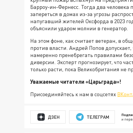
Барроу-ин-Фернесс. Тогда два человека
запереться в домах из-за угрозы распро
напугавший жителей Оксфорда в 2023 год
объяснили ударом молнии в генератор.
На этом фоне, как считает ветеран, в о
против власти. Андрей Попов допускает,
намеренно пренебрегать правилами без
диверсии. Эксперт прогнозирует, что ча
только расти, пока Великобритания не п
Уважаемые читатели «Царьгра
Присоединяйтесь к нам в соцсетях
ВКонт
Подпи
ДЗЕН
ТЕЛЕГРАМ
и перв