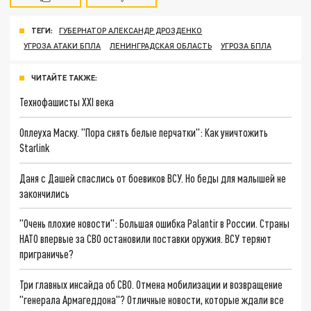
ТЕГИ:
ГУБЕРНАТОР АЛЕКСАНДР ДРОЗДЕНКО
УГРОЗА АТАКИ БПЛА
ЛЕНИНГРАДСКАЯ ОБЛАСТЬ
УГРОЗА БПЛА
ЧИТАЙТЕ ТАКЖЕ:
Технофашисты XXI века
Оплеуха Маску. "Пора снять белые перчатки": Как уничтожить
Starlink
Даня с Дашей спаслись от боевиков ВСУ. Но беды для малышей не
закончились
"Очень плохие новости": Большая ошибка Palantir в России. Страны
НАТО впервые за СВО остановили поставки оружия. ВСУ теряют
приграничье?
Три главных инсайда об СВО. Отмена мобилизации и возвращение
"генерала Армагеддона"? Отличные новости, которые ждали все