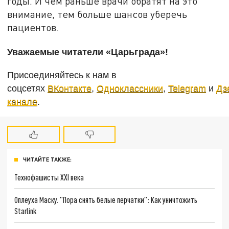
годы. И чем раньше врачи обратят на это
внимание, тем больше шансов уберечь
пациентов.
Уважаемые читатели «Царьграда»!
Присоединяйтесь к нам в
соцсетях
ВКонтакте
,
Одноклассники
,
Telegram
и
Дз
канале
.
ЧИТАЙТЕ ТАКЖЕ:
Технофашисты XXI века
Оплеуха Маску. "Пора снять белые перчатки": Как уничтожить
Starlink