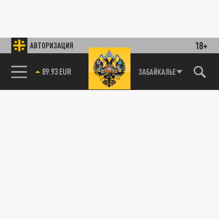
18+
АВТОРИЗАЦИЯ
89.93 EUR
ЗАБАЙКАЛЬЕ