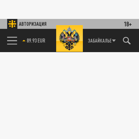
18+
АВТОРИЗАЦИЯ
89.93 EUR
ЗАБАЙКАЛЬЕ