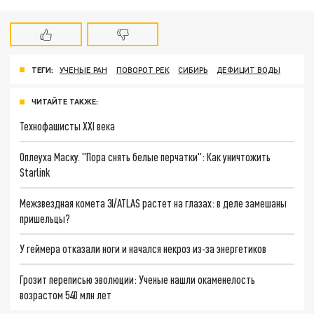
ТЕГИ:
УЧЕНЫЕ РАН
ПОВОРОТ РЕК
СИБИРЬ
ДЕФИЦИТ ВОДЫ
ЧИТАЙТЕ ТАКЖЕ:
Технофашисты XXI века
Оплеуха Маску. "Пора снять белые перчатки": Как уничтожить
Starlink
Межзвездная комета 3I/ATLAS растет на глазах: в деле замешаны
пришельцы?
У геймера отказали ноги и начался некроз из-за энергетиков
Грозит переписью эволюции: Ученые нашли окаменелость
возрастом 540 млн лет