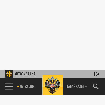
18+
АВТОРИЗАЦИЯ
89.93 EUR
ЗАБАЙКАЛЬЕ