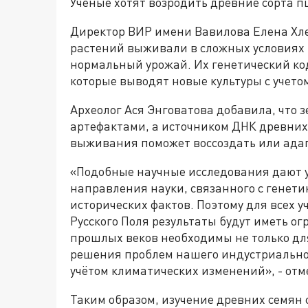
Ученые хотят возродить древние сорта 
Директор ВИР имени Вавилова Елена Хле
растений выживали в сложных условиях 
нормальный урожай. Их генетический код
которые выводят новые культуры с учет
Археолог Ася Энговатова добавила, что з
артефактами, а источником ДНК древних
выживания поможет воссоздать или ада
«Подобные научные исследования дают 
направления науки, связанного с генетик
исторических фактов. Поэтому для всех
Русского Поля результаты будут иметь о
прошлых веков необходимы не только дл
решения проблем нашего индустриальног
учётом климатических изменений», - отм
Таким образом, изучение древних семян 