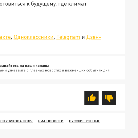
отовиться к будущему, где климат
»!
акте
,
Одноклассники
,
Telegram
и
Дзен-
сывайтесь на наши каналы
ыми узнавайте о главных новостях и важнейших событиях дня.
С КУЛИКОВА ПОЛЯ
РИА НОВОСТИ
РУССКИЕ УЧЕНЫЕ