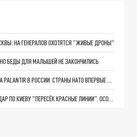
ОСКВЫ: НА ГЕНЕРАЛОВ ОХОТЯТСЯ "ЖИВЫЕ ДРОНЫ"
. НО БЕДЫ ДЛЯ МАЛЫШЕЙ НЕ ЗАКОНЧИЛИСЬ
"ОЧЕНЬ ПЛОХИЕ НОВОСТИ": БОЛЬШАЯ ОШИБКА PALANTIR В РОССИИ. СТРАНЫ НАТО ВПЕРВЫЕ ЗА СВО ОСТАНОВИЛИ ПОСТАВКИ ОРУЖИЯ. ВСУ ТЕРЯЮТ ПРИГРАНИЧЬЕ?
"ТЕРПЕНИЕ ПУТИНА ЛОПНУЛО". РЕКОРДНЫЙ УДАР ПО КИЕВУ "ПЕРЕСЁК КРАСНЫЕ ЛИНИИ". ОСОБЫЕ СПЕЦЫ КНДР НА ЛБС? ТАЙНЫЕ ПЕРЕГОВОРЫ ЕВРОПЫ И МОСКВЫ