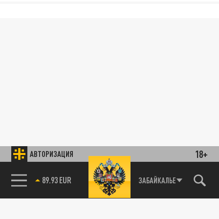
18+
АВТОРИЗАЦИЯ
89.93 EUR
ЗАБАЙКАЛЬЕ