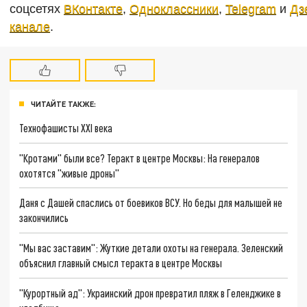
соцсетях
ВКонтакте
,
Одноклассники
,
Telegram
и
Дз
канале
.
ЧИТАЙТЕ ТАКЖЕ:
Технофашисты XXI века
"Кротами" были все? Теракт в центре Москвы: На генералов
охотятся "живые дроны"
Даня с Дашей спаслись от боевиков ВСУ. Но беды для малышей не
закончились
"Мы вас заставим": Жуткие детали охоты на генерала. Зеленский
объяснил главный смысл теракта в центре Москвы
"Курортный ад": Украинский дрон превратил пляж в Геленджике в