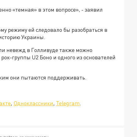
нно «темная» в этом вопросе», - заявил
ому режиму ей следовало бы разобраться в
 историю Украины.
оли невежд в Голливуде также можно
рок-группы U2 Боно и одного из основателей
режим они пытаются поддерживать.
»!
акте
,
Одноклассники
,
Telegram
.