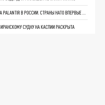
"ОЧЕНЬ ПЛОХИЕ НОВОСТИ": БОЛЬШАЯ ОШИБКА PALANTIR В РОССИИ. СТРАНЫ НАТО ВПЕРВЫЕ ЗА СВО ОСТАНОВИЛИ ПОСТАВКИ ОРУЖИЯ. ВСУ ТЕРЯЮТ ПРИГРАНИЧЬЕ?
О ИРАНСКОМУ СУДНУ НА КАСПИИ РАСКРЫТА