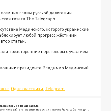
 позиция главы русской делегации
ская газета The Telegraph.
сутствие Мединского, которого украинские
заблокирует любой прогресс жёсткими
втор статьи.
шли трехсторонние переговоры с участием
помощник президента Владимир Мединский.
»!
акте
,
Одноклассники
,
Telegram
.
сывайтесь на наши каналы
ыми узнавайте о главных новостях и важнейших событиях дня.