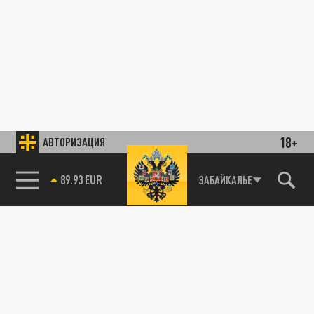
18+
АВТОРИЗАЦИЯ
89.93 EUR
ЗАБАЙКАЛЬЕ