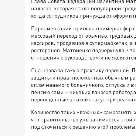
Глава Совета Федерации Валентина Матв
налогов, которая стала популярной сред
когда сотрудников принуждают оформить
Парламентарий привела примеры сфер с 
массовый переход от обычных трудовых д
кассиров, продавцов в супермаркетах, а
ресторанов. Матвиенко подчеркнула, чт
отношения с руководством и не являют
Она назвала такую практику порочной. П
защиты и прав, положенных обычным ра
оплачиваемого больничного, отпуска и 
пенсию сами – никаких взносов работода
переведенные в такой статус при реаль
Количество таких «ложных» самозанятых
что правительство уже занимается этой 
подключиться к решению этой проблемы