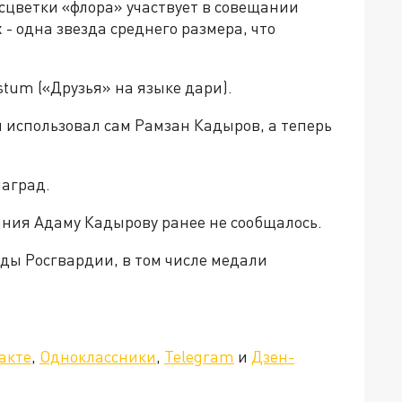
сцветки «флора» участвует в совещании
 - одна звезда среднего размера, что
tum («Друзья» на языке дари).
 использовал сам Рамзан Кадыров, а теперь
наград.
ания Адаму Кадырову ранее не сообщалось.
ды Росгвардии, в том числе медали
»!
акте
,
Одноклассники
,
Telegram
и
Дзен-