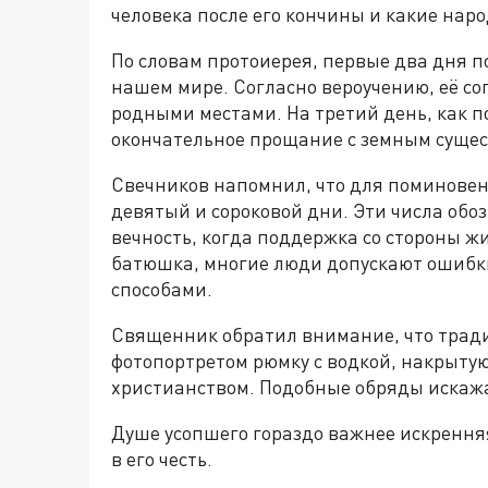
человека после его кончины и какие нар
По словам протоиерея, первые два дня п
нашем мире. Согласно вероучению, её с
родными местами. На третий день, как 
окончательное прощание с земным сущест
Свечников напомнил, что для поминовен
девятый и сороковой дни. Эти числа об
вечность, когда поддержка со стороны ж
батюшка, многие люди допускают ошибк
способами.
Священник обратил внимание, что тради
фотопортретом рюмку с водкой, накрытую
христианством. Подобные обряды искажа
Душе усопшего гораздо важнее искренняя
в его честь.