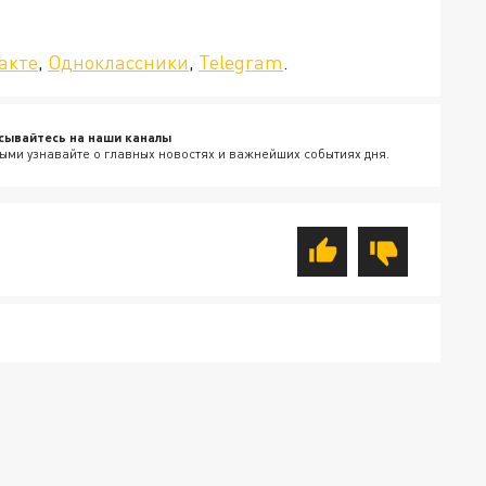
да»!
акте
,
Одноклассники
,
Telegram
.
сывайтесь на наши каналы
ыми узнавайте о главных новостях и важнейших событиях дня.