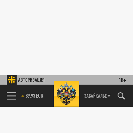
18+
АВТОРИЗАЦИЯ
89.93 EUR
ЗАБАЙКАЛЬЕ