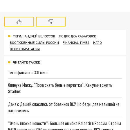
ТЕГИ:
АНДРЕЙ БЕЛОУСОВ
ПОДЛОДКА ХАБАРОВСК
ВООРУЖЁННЫЕ СИЛЫ РОССИИ
FINANCIAL TIMES
НАТО
ВЕЛИКОБРИТАНИЯ
ЧИТАЙТЕ ТАКЖЕ:
Технофашисты XXI века
Оплеуха Маску. "Пора снять белые перчатки": Как уничтожить
Starlink
Даня с Дашей спаслись от боевиков ВСУ. Но беды для малышей не
закончились
"Очень плохие новости": Большая ошибка Palantir в России. Страны
НАТО впервые за СВО остановили поставки оружия. ВСУ теряют