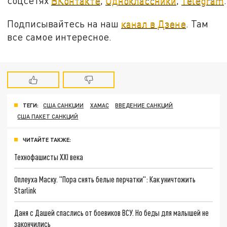
соцсетях
ВКонтакте
,
Одноклассники
,
Telegram
.
Подписывайтесь на наш
канал в Дзене
. Там
все самое интересное.
ТЕГИ:
США САНКЦИИ
ХАМАС
ВВЕДЕНИЕ САНКЦИЙ
США ПАКЕТ САНКЦИЙ
ЧИТАЙТЕ ТАКЖЕ:
Технофашисты XXI века
Оплеуха Маску. "Пора снять белые перчатки": Как уничтожить
Starlink
Даня с Дашей спаслись от боевиков ВСУ. Но беды для малышей не
закончились