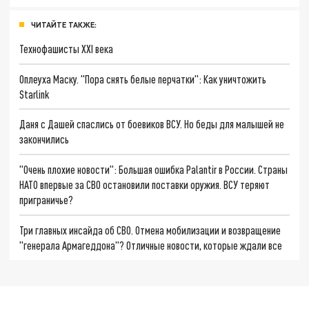
ЧИТАЙТЕ ТАКЖЕ:
Технофашисты XXI века
Оплеуха Маску. "Пора снять белые перчатки": Как уничтожить
Starlink
Даня с Дашей спаслись от боевиков ВСУ. Но беды для малышей не
закончились
"Очень плохие новости": Большая ошибка Palantir в России. Страны
НАТО впервые за СВО остановили поставки оружия. ВСУ теряют
приграничье?
Три главных инсайда об СВО. Отмена мобилизации и возвращение
"генерала Армагеддона"? Отличные новости, которые ждали все