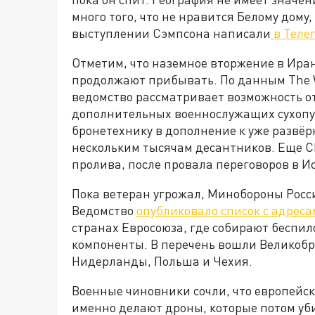
много того, что не нравится Белому дому
выступлении Сэмпсона написали
в Теле
Отметим, что наземное вторжение в Иран
продолжают прибывать. По данным The Wa
ведомство рассматривает возможность от
дополнительных военнослужащих сухопут
бронетехнику в дополнение к уже развёр
нескольким тысячам десантников. Еще С
пролива, после провала переговоров в И
Пока ветеран угрожал, Минобороны Рос
Ведомство
опубликовало список с адрес
странах Евросоюза, где собирают беспи
компоненты. В перечень вошли Великобр
Нидерланды, Польша и Чехия.
Военные чиновники сочли, что европейск
именно делают дроны, которые потом уб