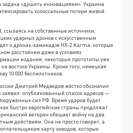
а задача «душить инновациями». Украина
омпенсировать колоссальные потери живой
d, ссылаясь на собственные источники,
ецких ударных дронов с искусственным
идёт о дронах-камикадзе HX-2 Karma, которые
ном расстоянии даже в условиях
ормации издания, некоторые прототипы уже
 на востоке Украины. Кроме того, немецкая
ву 10 000 беспилотников.
России Дмитрий Медведев жёстко обозначил
н заявил: опубликованный список адресов —
Вооружённых сил РФ. Время ударов будет
, как быстро европейские страны продолжат
ериканский ветеран обещает войну на два
тным действиям. Она не просто говорит, а
оплательщикам карту заводов, которые