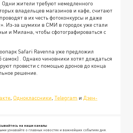
я. Одни жители требуют немедленного
торых владельцев магазинов и кафе, считают
роводят в их честь фотоконкурсы и даже
. Из-за шумихи в СМИ в городок уже стали
ьи и Милана, чтобы сфотографироваться с
оопарк Safari Ravenna уже предложил
 5 самок) . Однако чиновники хотят дождаться
руют провести с помощью дронов до конца
льное решение.
»!
акте
,
Одноклассники
,
Telegram
и
Дзен-
сывайтесь на наши каналы
ыми узнавайте о главных новостях и важнейших событиях дня.