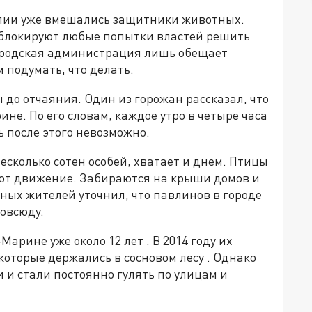
алии уже вмешались защитники животных.
блокируют любые попытки властей решить
ородская администрация лишь обещает
 подумать, что делать.
до отчаяния. Один из горожан рассказал, что
не. По его словам, каждое утро в четыре часа
ь после этого невозможно.
сколько сотен особей, хватает и днем. Птицы
ют движение. Забираются на крыши домов и
ных жителей уточнил, что павлинов в городе
повсюду.
арине уже около 12 лет . В 2014 году их
которые держались в сосновом лесу . Однако
 и стали постоянно гулять по улицам и