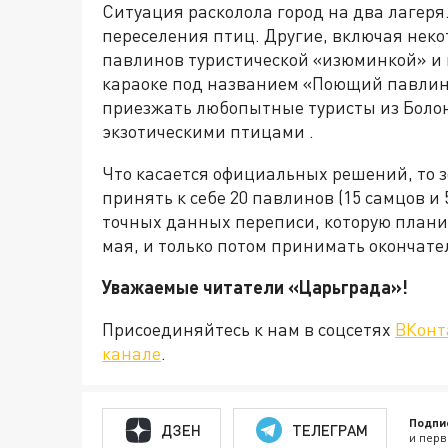
Ситуация расколола город на два лагер
переселения птиц. Другие, включая неко
павлинов туристической «изюминкой» и п
караоке под названием «Поющий павлин»
приезжать любопытные туристы из Болон
экзотическими птицами .
Что касается официальных решений, то з
принять к себе 20 павлинов (15 самцов и
точных данных переписи, которую плани
мая, и только потом принимать окончате
Уважаемые читатели «Царьграда
Присоединяйтесь к нам в соцсетях
ВКонт
канале
.
Подпи
ДЗЕН
ТЕЛЕГРАМ
и перв