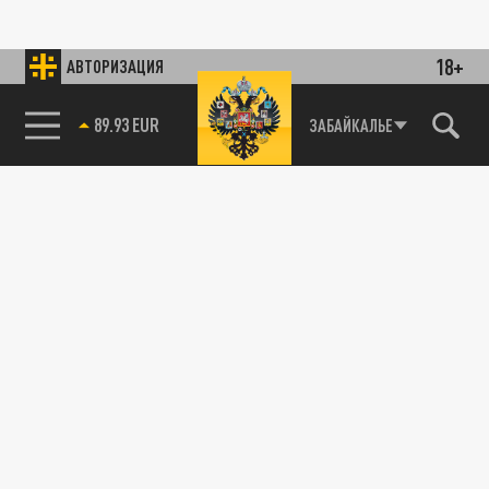
18+
АВТОРИЗАЦИЯ
89.93 EUR
ЗАБАЙКАЛЬЕ