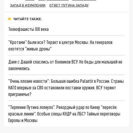
ЗАПАД В ИЗУМЛЕНИИ
ОТВЕТ ПУТИНА ЗАПАДУ
ЧИТАЙТЕ ТАКЖЕ:
Технофашисты XXI века
"Кротами" были все? Теракт в центре Москвы: На генералов
охотятся "живые дроны"
Даня с Дашей спаслись от боевиков ВСУ. Но беды для малышей не
закончились
"Очень плохие новости": Большая ошибка Palantir в России. Страны
НАТО впервые за СВО остановили поставки оружия. ВСУ теряют
приграничье?
"Терпение Путина лопнуло". Рекордный удар по Киеву "пересёк
красные линии". Особые спецы КНДР на ЛБС? Тайные переговоры
Европы и Москвы