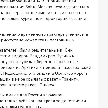
местные учения США и Японии вблизи
кого издания Sohu, Москва незамедлительно
» на развертывание американских ракетных
не только Курил, но и территорий России и
явления о временном характере учений, и в
присутствие может стать постоянным.
ревателей, были решительными. Они
русским лидером Владимиром Путиным
ернула на Курилах береговые ракетные
ебители из Арктики и привела Тихоокеанский
. Подлодки флота вышли в Охотское море и
ьших в мире крылатых ракет «Гранит»,
ов, а также ракет «Оникс».
лы имеют для России ключевое
не только рубежом контроля за действиями
ым узлом судоходства.