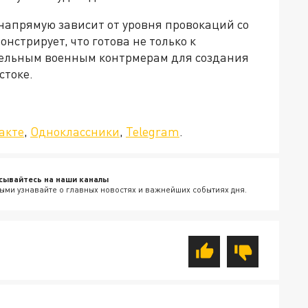
напрямую зависит от уровня провокаций со
нстрирует, что готова не только к
тельным военным контрмерам для создания
стоке.
да»!
акте
,
Одноклассники
,
Telegram
.
сывайтесь на наши каналы
ыми узнавайте о главных новостях и важнейших событиях дня.