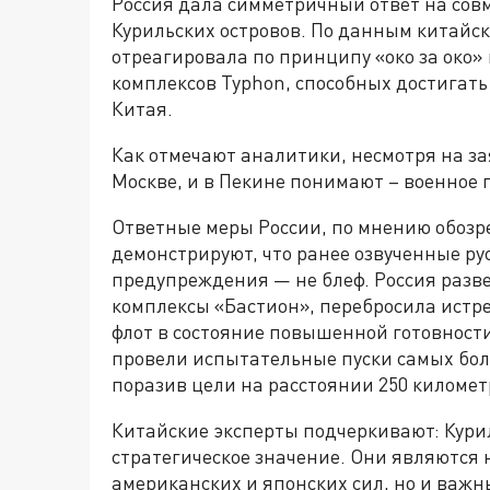
Россия дала симметричный ответ на сов
Курильских островов. По данным китайс
отреагировала по принципу «око за око
комплексов Typhon, способных достигать 
Китая.
Как отмечают аналитики, несмотря на за
Москве, и в Пекине понимают – военное 
Ответные меры России, по мнению обоз
демонстрируют, что ранее озвученные 
предупреждения — не блеф. Россия разв
комплексы «Бастион», перебросила истр
флот в состояние повышенной готовности
провели испытательные пуски самых бол
поразив цели на расстоянии 250 километр
Китайские эксперты подчеркивают: Кури
стратегическое значение. Они являются 
американских и японских сил, но и важн