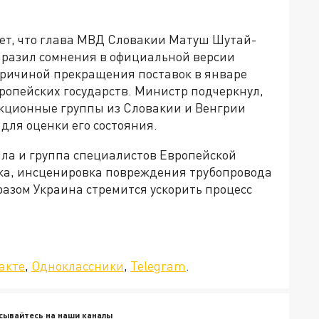
ет, что глава МВД Словакии Матуш Шутай-
ыразил сомнения в официальной версии
причиной прекращения поставок в январе
вропейских государств. Министр подчеркнул,
екционные группы из Словакии и Венгрии
для оценки его состояния.
ила и группа специалистов Европейской
ка, инсценировка повреждения трубопровода
разом Украина стремится ускорить процесс
да»!
акте
,
Одноклассники
,
Telegram
.
сывайтесь на наши каналы