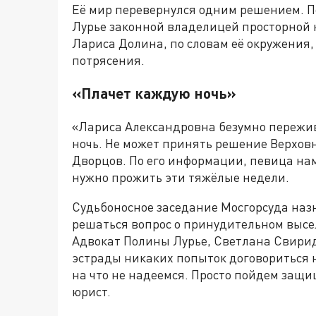
Её мир перевернулся одним решением. П
Лурье законной владелицей просторной 
Лариса Долина, по словам её окружения,
потрясения.
«Плачет каждую ночь»
«Лариса Александровна безумно пережив
ночь. Не может принять решение Верховн
Дворцов. По его информации, певица на
нужно прожить эти тяжёлые недели.
Судьбоносное заседание Мосгорсуда назн
решаться вопрос о принудительном высе
Адвокат Полины Лурье, Светлана Свириде
эстрады никаких попыток договориться н
на что не надеемся. Просто пойдем защи
юрист.