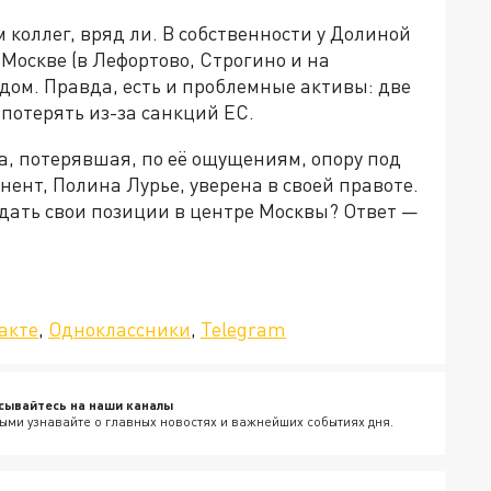
м коллег, вряд ли. В собственности у Долиной
Москве (в Лефортово, Строгино и на
дом. Правда, есть и проблемные активы: две
 потерять из-за санкций ЕС.
ца, потерявшая, по её ощущениям, опору под
онент, Полина Лурье, уверена в своей правоте.
сдать свои позиции в центре Москвы? Ответ —
»!
акте
,
Одноклассники
,
Telegram
сывайтесь на наши каналы
ыми узнавайте о главных новостях и важнейших событиях дня.