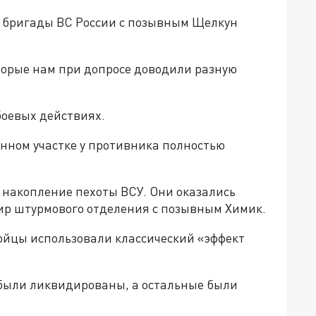
й бригады ВС России с позывным Щелкун
торые нам при допросе доводили разную
оевых действиях.
анном участке у противника полностью
накопление пехоты ВСУ. Они оказались
дир штурмового отделения с позывным Химик.
бойцы использовали классический «эффект
были ликвидированы, а остальные были