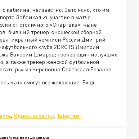
го кабмина, неизвестно. Зато ясно, кто им
порта Забайкалья, участие в матче
сии от столичного «Спартака», ныне
ов; бывший тренер юношеской сборной
 девятикратный чемпион России Дмитрий
диафутбольного клуба 2DROTS Дмитрий
ежа Валерий Шмаров; тренер один из лучших
о, а также тренер женской футбольной
огатырь» из Череповца Святослав Розанов.
реть матч смогут все желающие. Вход
а»!
акте
,
Одноклассники
,
Telegram
.
сывайтесь на наши каналы