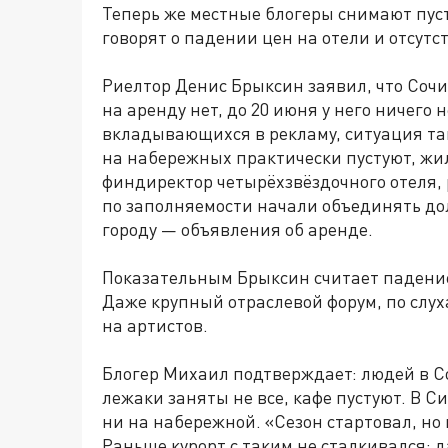
Теперь же местные блогеры снимают пус
говорят о падении цен на отели и отсут
Риелтор Денис Брыксин заявил, что Сочи
на аренду нет, до 20 июня у него ничего 
вкладывающихся в рекламу, ситуация та
на набережных практически пустуют, жи
финдиректор четырёхзвёздочного отеля, 
по заполняемости начали объединять до
городу — объявления об аренде.
Показательным Брыксин считает падение
Даже крупный отраслевой форум, по слу
на артистов.
Блогер Михаил подтверждает: людей в С
лежаки заняты не все, кафе пустуют. В С
ни на набережной. «Сезон стартовал, но 
Раньше курорт с таким не сталкивался: 