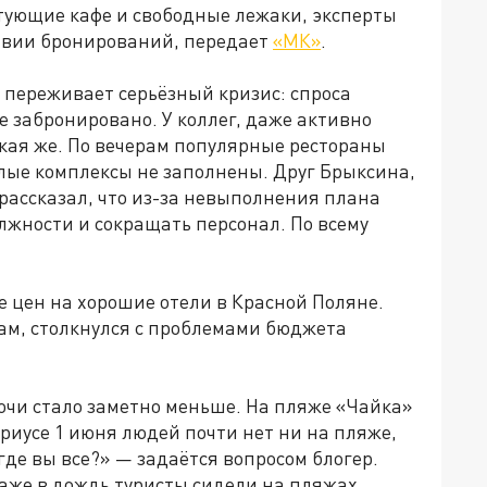
тующие кафе и свободные лежаки, эксперты
ствии бронирований, передает
«МК»
.
 переживает серьёзный кризис: спроса
не забронировано. У коллег, даже активно
кая же. По вечерам популярные рестораны
лые комплексы не заполнены. Друг Брыксина,
рассказал, что из-за невыполнения плана
лжности и сокращать персонал. По всему
 цен на хорошие отели в Красной Поляне.
хам, столкнулся с проблемами бюджета
очи стало заметно меньше. На пляже «Чайка»
ириусе 1 июня людей почти нет ни на пляже,
где вы все?» — задаётся вопросом блогер.
даже в дождь туристы сидели на пляжах