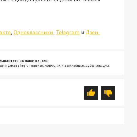
»!
акте
,
Одноклассники
,
Telegram
и
Дзен-
сывайтесь на наши каналы
ыми узнавайте о главных новостях и важнейших событиях дня.