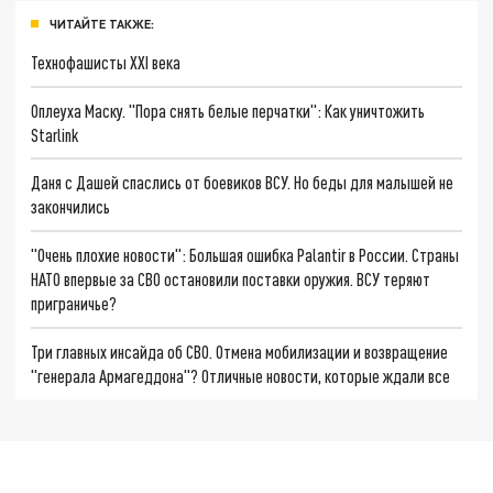
ЧИТАЙТЕ ТАКЖЕ:
Технофашисты XXI века
Оплеуха Маску. "Пора снять белые перчатки": Как уничтожить
Starlink
Даня с Дашей спаслись от боевиков ВСУ. Но беды для малышей не
закончились
"Очень плохие новости": Большая ошибка Palantir в России. Страны
НАТО впервые за СВО остановили поставки оружия. ВСУ теряют
приграничье?
Три главных инсайда об СВО. Отмена мобилизации и возвращение
"генерала Армагеддона"? Отличные новости, которые ждали все