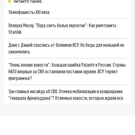
ЧИТАЙТЕ ТАКЖЕ:
Технофашисты XXI века
Оплеуха Маску. "Пора снять белые перчатки": Как уничтожить
Starlink
Даня с Дашей спаслись от боевиков ВСУ. Но беды для малышей не
закончились
"Очень плохие новости": Большая ошибка Palantir в России. Страны
НАТО впервые за СВО остановили поставки оружия. ВСУ теряют
приграничье?
Три главных инсайда об СВО. Отмена мобилизации и возвращение
"генерала Армагеддона"? Отличные новости, которые ждали все