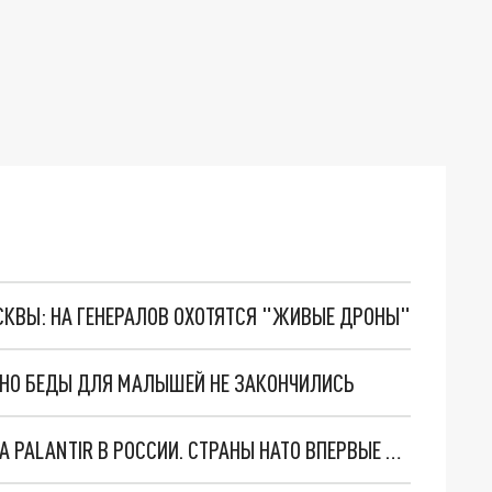
ОСКВЫ: НА ГЕНЕРАЛОВ ОХОТЯТСЯ "ЖИВЫЕ ДРОНЫ"
. НО БЕДЫ ДЛЯ МАЛЫШЕЙ НЕ ЗАКОНЧИЛИСЬ
"ОЧЕНЬ ПЛОХИЕ НОВОСТИ": БОЛЬШАЯ ОШИБКА PALANTIR В РОССИИ. СТРАНЫ НАТО ВПЕРВЫЕ ЗА СВО ОСТАНОВИЛИ ПОСТАВКИ ОРУЖИЯ. ВСУ ТЕРЯЮТ ПРИГРАНИЧЬЕ?