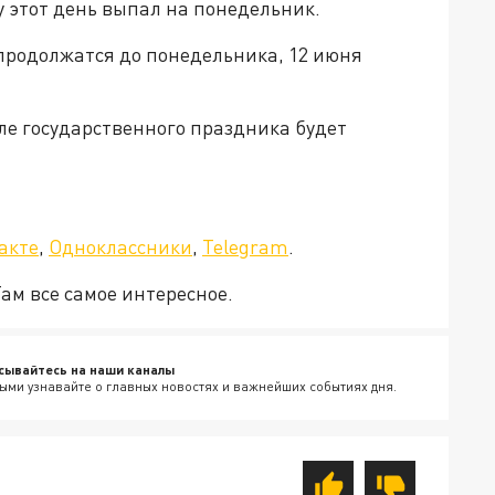
у этот день выпал на понедельник.
 продолжатся до понедельника, 12 июня
сле государственного праздника будет
а»!
акте
,
Одноклассники
,
Telegram
.
Там все самое интересное.
сывайтесь на наши каналы
ыми узнавайте о главных новостях и важнейших событиях дня.